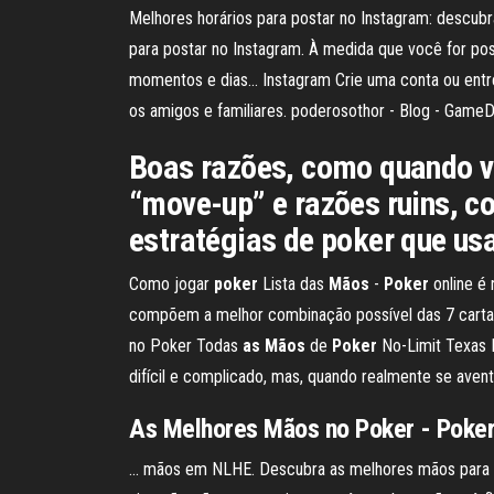
Melhores horários para postar no Instagram: descubr
para postar no Instagram. À medida que você for pos
momentos e dias... Instagram Crie uma conta ou entre
os amigos e familiares.
poderosothor - Blog - GameD
Boas razões, como quando v
“move-up” e razões ruins, c
estratégias de poker que usa
Como jogar
poker
Lista das
Mãos
-
Poker
online é
compõem a melhor combinação possível das 7 cartas 
no Poker Todas
as
Mãos
de
Poker
No-Limit Texas H
difícil e complicado, mas, quando realmente se ave
As Melhores Mãos no Poker - Poker 
... mãos em NLHE. Descubra as melhores mãos para j